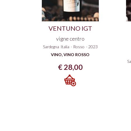
prodotto
VENTUNO IGT
vigne centro
Sardegna
Italia
-
Rosso
-
2023
VINO
,
VINO ROSSO
S
€
28,00