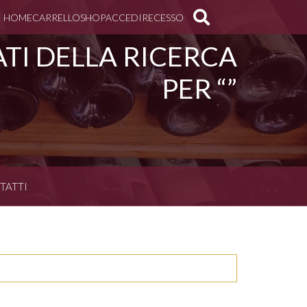
HOME
CARRELLO
SHOP
ACCEDI
RECESSO
ATI DELLA RICERCA
PER “”
TATTI