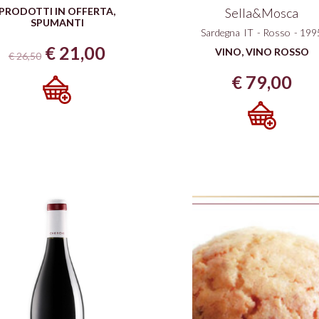
PRODOTTI IN OFFERTA
,
Sella&Mosca
SPUMANTI
Sardegna
IT
-
Rosso
-
199
Il
Il
€
21,00
VINO
,
VINO ROSSO
€
26,50
prezzo
prezzo
€
79,00
originale
attuale
era:
è:
€ 26,50.
€ 21,00.