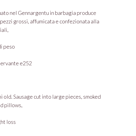
uato nel Gennargentu in barbagia produce
 pezzi grossi, affumicata e confezionata alla
ali,
di peso
onservante e252
i old. Sausage cut into large pieces, smoked
d pillows,
ht loss