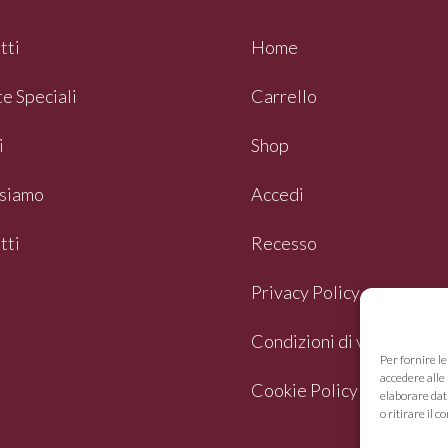
tti
Home
e Speciali
Carrello
i
Shop
siamo
Accedi
tti
Recesso
Privacy Policy
Condizioni di vendita
Per fornire l
accedere alle 
Cookie Policy (UE)
elaborare dat
o ritirare il