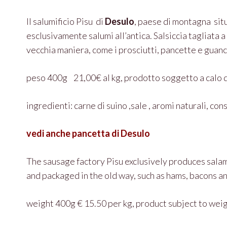
Il salumificio Pisu di
Desulo
, paese di montagna sit
esclusivamente salumi all’antica. Salsiccia tagliata a
vecchia maniera, come i prosciutti, pancette e guanci
peso 400g 21,00€ al kg, prodotto soggetto a calo 
ingredienti: carne di suino ,sale , aromi naturali, c
vedi anche pancetta di Desulo
The sausage factory Pisu exclusively produces salam
and packaged in the old way, such as hams, bacons an
weight 400g € 15.50 per kg, product subject to weig