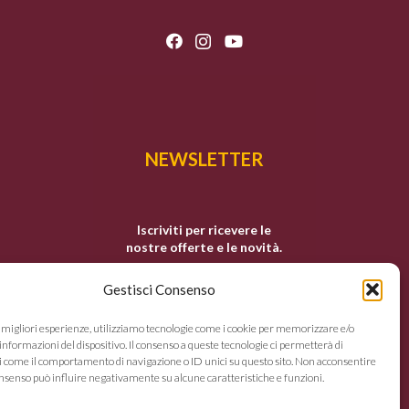
NEWSLETTER
Iscriviti per ricevere le
nostre offerte e le novità.
Gestisci Consenso
e migliori esperienze, utilizziamo tecnologie come i cookie per memorizzare e/o
informazioni del dispositivo. Il consenso a queste tecnologie ci permetterà di
i come il comportamento di navigazione o ID unici su questo sito. Non acconsentire
 consenso può influire negativamente su alcune caratteristiche e funzioni.
Non inviamo spam! Leggi la