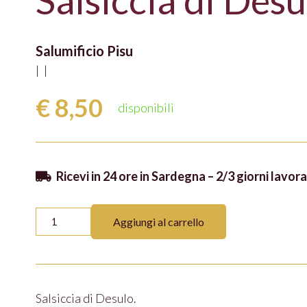
Salsiccia di Desu
Salumificio Pisu
|
|
€
8,50
disponibili
Ricevi in 24 ore in Sardegna – 2/3 giorni lavorat
Salsiccia
Aggiungi al carrello
di
Desulo
quantità
Salsiccia di Desulo.