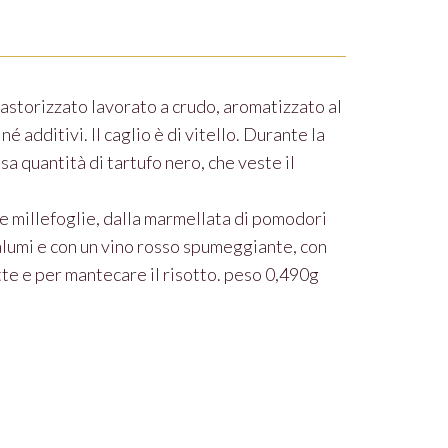
pastorizzato lavorato a crudo, aromatizzato al
 additivi. Il caglio è di vitello. Durante la
a quantità di tartufo nero, che veste il
e millefoglie, dalla marmellata di pomodori
alumi e con un vino rosso spumeggiante, con
te e per mantecare il risotto. peso 0,490g