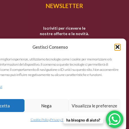
NEWSLETTER
Iscriviti per ricevere le
nostre offerte e le novità.
Gestisci Consenso
e migliori esperienze, utilizziamo tecnologie come i cookie per memorizzare e/o
informazioni del dispositivo. Il consenso a queste tecnologie ci permetterà di
i come il comportamento di navigazione o ID unici su questo sito. Non acconsentire
 consenso può influire negativamente su alcune caratteristiche e funzioni.
Non inviamo spam! Leggi la
nostra
Informativa sulla privacy
zi
per avere maggiori informazioni.
cetta
Nega
Visualizza le preferenze
Cookie Policy
Privacy Policy
ha bisogno di aiuto?