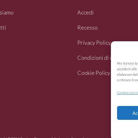
siamo
Accedi
tti
Recesso
Privacy Policy
Condizioni di vendita
Per fornire l
accedere alle 
Cookie Policy (UE)
elaborare dat
o ritirare il
Gestisci servi
Ac