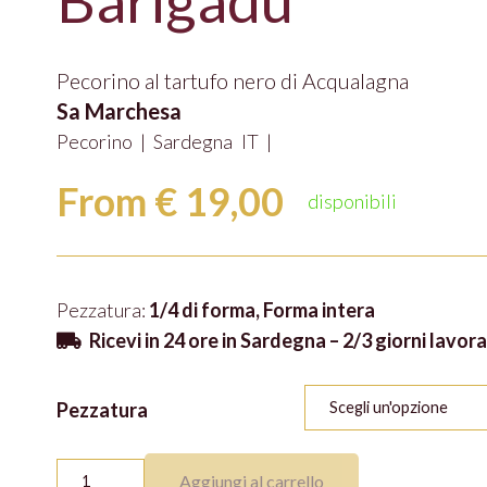
Barigàdu
Pecorino al tartufo nero di Acqualagna
Sa Marchesa
Pecorino
|
Sardegna
IT
|
From
€
19,00
disponibili
Pezzatura:
1/4 di forma, Forma intera
Ricevi in 24 ore in Sardegna – 2/3 giorni lavorat
Pezzatura
Barigàdu
Aggiungi al carrello