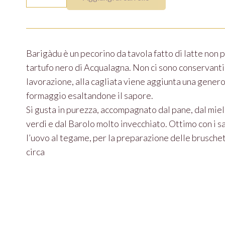
quantità
Barigàdu è un pecorino da tavola fatto di latte non 
tartufo nero di Acqualagna. Non ci sono conservanti né
lavorazione, alla cagliata viene aggiunta una generos
formaggio esaltandone il sapore.
Si gusta in purezza, accompagnato dal pane, dal miel
verdi e dal Barolo molto invecchiato. Ottimo con i s
l’uovo al tegame, per la preparazione delle bruschet
circa