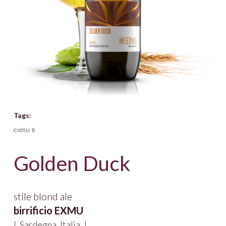
Tags:
exmu
8
Golden Duck
stile blond ale
birrificio EXMU
|
Sardegna
Italia
|