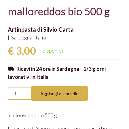
malloreddos bio 500 g
Artinpasta di Silvio Carta
|
Sardegna
Italia
|
€
3,00
disponibili
Ricevi in 24 ore in Sardegna – 2/3 giorni
lavorativi in Italia
malloreddos
Aggiungi al carrello
bio
500
malloreddos bio 500 g
g
quantità
Il Pastaio di Nuoro propone questa pasta tipica