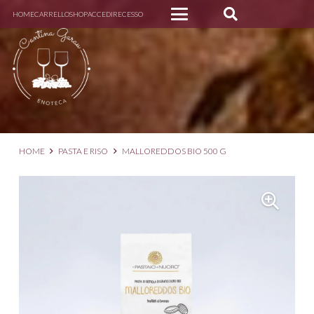
HOME
CARRELLO
SHOP
ACCEDI
RECESSO
HOME
PASTA E RISO
MALLOREDDOS BIO 500 G