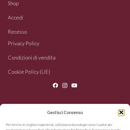
Shop
Accedi
Recesso
Privacy Policy
Condizioni di vendita
Cookie Policy (UE)
Gestisci Consenso
NEWSLETTER
Per fornire le migliori esperienze, utilizziamo tecnologie come i cookie per
memorizzare e/o accedere alle informazioni del dispositivo. Il consenso a queste