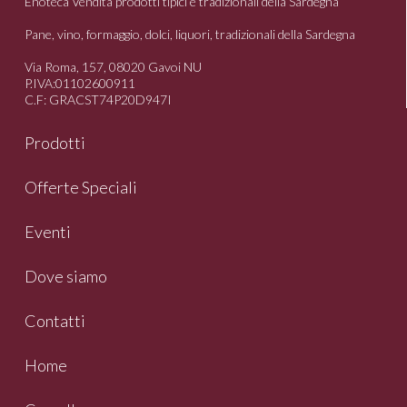
Enoteca Vendita prodotti tipici e tradizionali della Sardegna
Pane, vino, formaggio, dolci, liquori, tradizionali della Sardegna
Via Roma, 157, 08020 Gavoi NU
P.IVA:01102600911
C.F: GRACST74P20D947I
Prodotti
Offerte Speciali
Eventi
Dove siamo
Contatti
Home