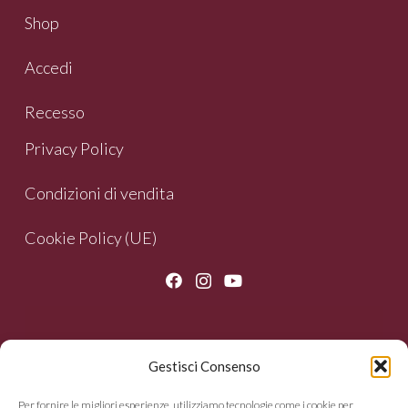
Shop
Accedi
Recesso
Privacy Policy
Condizioni di vendita
Cookie Policy (UE)
Gestisci Consenso
NEWSLETTER
Per fornire le migliori esperienze, utilizziamo tecnologie come i cookie per