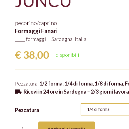
JUNCU
pecorino/caprino
Formaggi Fanari
_____ formaggi
|
Sardegna
Italia
|
€
38,00
disponibili
Pezzatura:
1/2 forma, 1/4 di forma, 1/8 di forma, 
Ricevi in 24 ore in Sardegna – 2/3 giorni lavorat
Pezzatura
JUNCU
Aggiungi al carrello