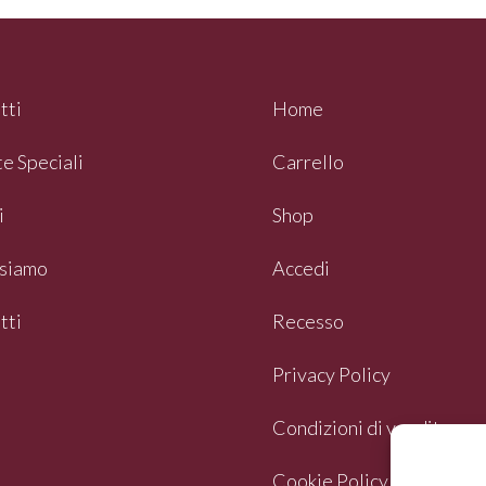
tti
Home
e Speciali
Carrello
i
Shop
siamo
Accedi
tti
Recesso
Privacy Policy
Condizioni di vendita
Cookie Policy (UE)