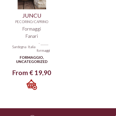
JUNCU
PECORINO/CAPRINO
Formaggi
Fanari
-
_____
Sardegna
Italia
formaggi
FORMAGGIO
,
UNCATEGORIZED
From
€
19,90
Questo
prodotto
ha
più
varianti.