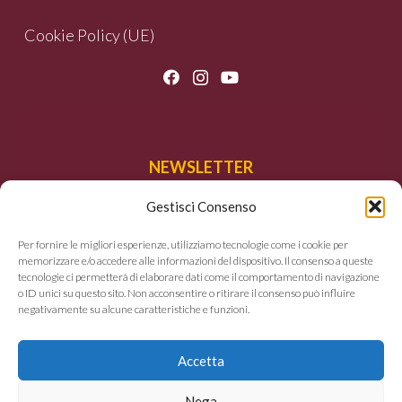
Cookie Policy (UE)
NEWSLETTER
Gestisci Consenso
Iscriviti per ricevere le nostre offerte e le
novità.
Per fornire le migliori esperienze, utilizziamo tecnologie come i cookie per
memorizzare e/o accedere alle informazioni del dispositivo. Il consenso a queste
tecnologie ci permetterà di elaborare dati come il comportamento di navigazione
o ID unici su questo sito. Non acconsentire o ritirare il consenso può influire
negativamente su alcune caratteristiche e funzioni.
Accetta
Non inviamo spam! Leggi la nostra
Informativa
sulla privacy
per avere maggiori informazioni.
Nega