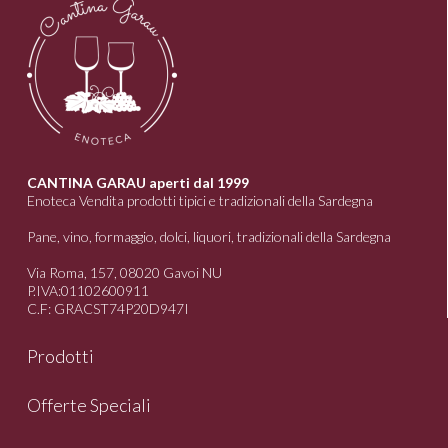
Le
opzioni
possono
essere
scelte
nella
pagina
CANTINA GARAU aperti dal 1999
Enoteca Vendita prodotti tipici e tradizionali della Sardegna
del
prodotto
Pane, vino, formaggio, dolci, liquori, tradizionali della Sardegna
Via Roma, 157, 08020 Gavoi NU
P.IVA:01102600911
C.F: GRACST74P20D947I
Prodotti
Offerte Speciali