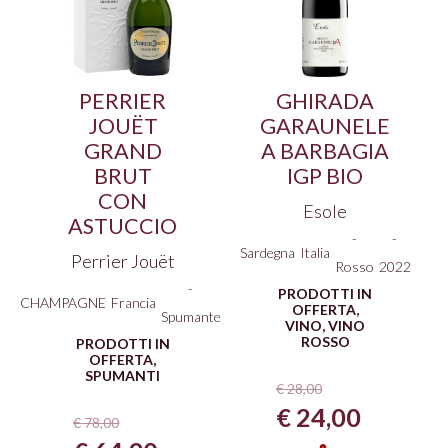
PERRIER
GHIRADA
JOUËT
GARAUNELE
GRAND
A BARBAGIA
BRUT
IGP BIO
CON
Esole
ASTUCCIO
-
-
Sardegna
Italia
Perrier Jouët
Rosso
2022
-
PRODOTTI IN
CHAMPAGNE
Francia
OFFERTA
,
Spumante
VINO
,
VINO
ROSSO
PRODOTTI IN
OFFERTA
,
SPUMANTI
€
28,00
Il
Il
€
24,00
€
78,00
prezzo
prezzo