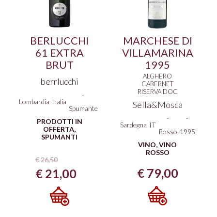
BERLUCCHI
MARCHESE DI
61 EXTRA
VILLAMARINA
BRUT
1995
ALGHERO
berrlucchi
CABERNET
RISERVA DOC
-
Lombardia
Italia
Sella&Mosca
Spumante
-
-
PRODOTTI IN
Sardegna
IT
OFFERTA
,
Rosso
1995
SPUMANTI
VINO
,
VINO
ROSSO
€
26,50
Il
Il
€
79,00
€
21,00
prezzo
prezzo
originale
attuale
era:
è: