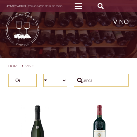
HOME
CARRELLO
SHOP
ACCEDI
RECESSO
VINO
HOME
VINO