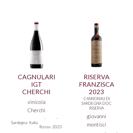
€ 26,50.
€ 21,00.
CAGNULARI
RISERVA
IGT
FRANZISCA
CHERCHI
2023
CANNONAU DI
vinicola
SARDEGNA DOC
RISERVA
Cherchi
giovanni
-
-
Sardegna
Italia
montisci
Rosso
2023
-
-