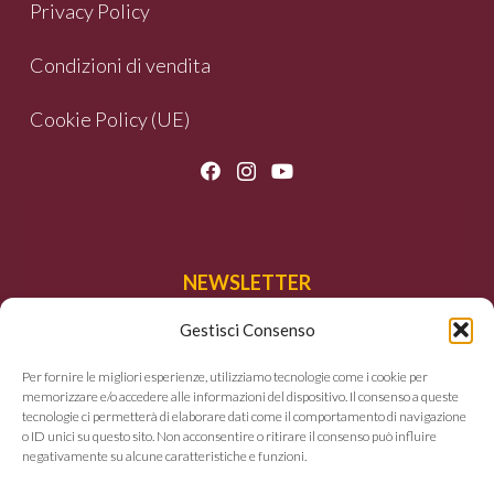
Privacy Policy
Condizioni di vendita
Cookie Policy (UE)
NEWSLETTER
Gestisci Consenso
Iscriviti per ricevere le nostre offerte e le
novità.
Per fornire le migliori esperienze, utilizziamo tecnologie come i cookie per
memorizzare e/o accedere alle informazioni del dispositivo. Il consenso a queste
tecnologie ci permetterà di elaborare dati come il comportamento di navigazione
o ID unici su questo sito. Non acconsentire o ritirare il consenso può influire
negativamente su alcune caratteristiche e funzioni.