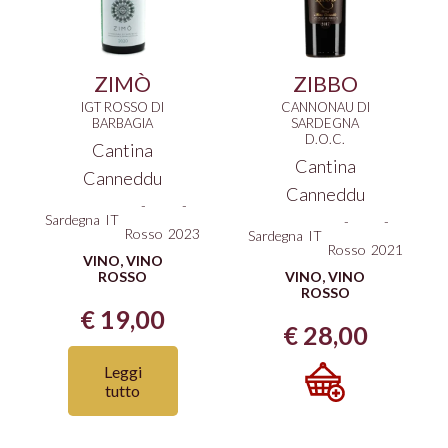
ZIMÒ
ZIBBO
IGT ROSSO DI
CANNONAU DI
BARBAGIA
SARDEGNA
D.O.C.
Cantina
Cantina
Canneddu
Canneddu
-
-
Sardegna
IT
-
-
Rosso
2023
Sardegna
IT
Rosso
2021
VINO
,
VINO
ROSSO
VINO
,
VINO
ROSSO
€
19,00
€
28,00
Leggi
tutto